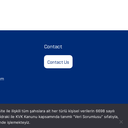
Contact
Contact Us
em
le ilişkili tüm şahıslara ait her türlü kişisel verilerin 6698 sayılı
aki ile KVK Kanunu kapsamında tanımlı “Veri Sorumlusu” sıfatıyla,
inde işlemekteyiz.