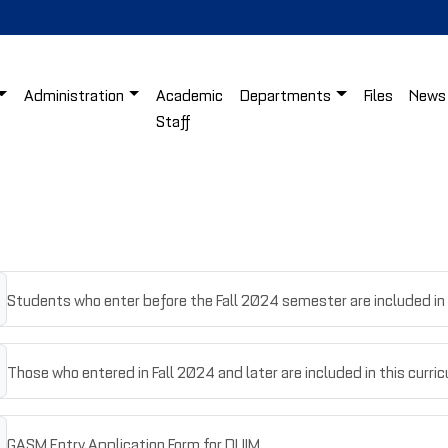
Administration
Academic
Departments
Files
News
Staff
Students who enter before the Fall 2024 semester are included in 
Those who entered in Fall 2024 and later are included in this curri
GASM Entry Application Form for DUIM