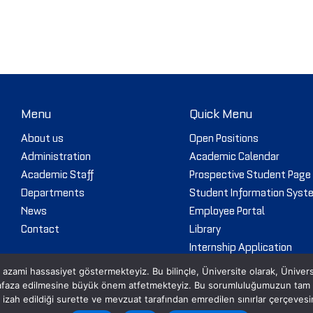
Menu
Quick Menu
About us
Open Positions
Administration
Academic Calendar
Academic Staff
Prospective Student Page
Departments
Student Information Syst
News
Employee Portal
Contact
Library
Internship Application
Web Mail
 azami hassasiyet göstermekteyiz. Bu bilinçle, Üniversite olarak, Üniversite i
Tenders
hafaza edilmesine büyük önem atfetmekteyiz. Bu sorumluluğumuzun tam idr
izi izah edildiği surette ve mevzuat tarafından emredilen sınırlar çerçeves