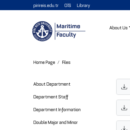
pirireis.edu.tr
OİS
Library
About Us
Home Page
Files
About Department
Department Staff
Department Information
Double Major and Minor