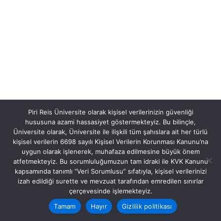
Piri Reis Üniversite olarak kişisel verilerinizin güvenliği
hususuna azami hassasiyet göstermekteyiz. Bu bilinçle,
Üniversite olarak, Üniversite ile ilişkili tüm şahıslara ait her türlü
kişisel verilerin 6698 sayılı Kişisel Verilerin Korunması Kanunu’na
uygun olarak işlenerek, muhafaza edilmesine büyük önem
atfetmekteyiz. Bu sorumluluğumuzun tam idraki ile KVK Kanunu
kapsamında tanımlı “Veri Sorumlusu” sıfatıyla, kişisel verilerinizi
izah edildiği surette ve mevzuat tarafından emredilen sınırlar
çerçevesinde işlemekteyiz.
Tamam
Hayır
Gizlilik politikası