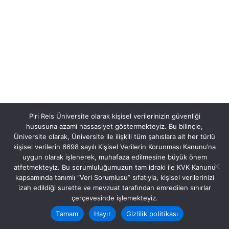
Piri Reis Üniversite olarak kişisel verilerinizin güvenliği
hususuna azami hassasiyet göstermekteyiz. Bu bilinçle,
Üniversite olarak, Üniversite ile ilişkili tüm şahıslara ait her türlü
kişisel verilerin 6698 sayılı Kişisel Verilerin Korunması Kanunu’na
uygun olarak işlenerek, muhafaza edilmesine büyük önem
atfetmekteyiz. Bu sorumluluğumuzun tam idraki ile KVK Kanunu
kapsamında tanımlı “Veri Sorumlusu” sıfatıyla, kişisel verilerinizi
izah edildiği surette ve mevzuat tarafından emredilen sınırlar
çerçevesinde işlemekteyiz.
Tamam
Hayır
Gizlilik politikası