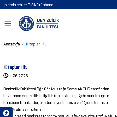
pirireis.edu.tr
OİS
Kütüphane
Anasayfa
Kitaplar Hk.
Kitaplar Hk.
11.06.2026
Denizcilik Fakültesi Öğr. Gör. Mustafa Şems AKTUĞ tarafından
hazırlanan denizcilik ile ilgili kitap linkleri aşağıda sunulmuştur.
Kendisini tebrik eder, akademisyenlerimize ve öğrencilerimize
faydalı olmasını dileriz.
https://read.bookcreator.com/maBRHIsftPgeyaudzGtrqfDRafB