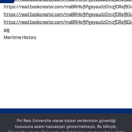
https://read.bookcreator.com/maBRHIsftPgeyaudzGtrqfDRaf
https://read.bookcreator.com/maBRHIsftPgeyaudzGtrqfDRaf
https://read.bookcreator.com/maBRHIsftPgeyaudzGtrqfDRaf
sig
Maritime History
Piri Reis Üniversite olarak kişisel verilerinizin güvenliği
hususuna azami hassasiyet göstermekteyiz. Bu bilinçle,